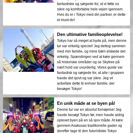
fantastiske og sørgede for, at vi følte os
sikre og komfortable hele vejen igennem.
Hvis du er i Tokyo med din partner, er dette
et must-do!
Den ultimative familieoplevelse!
Tokyo har så meget at byde på, men denne
tur var virkelig speciel! Jeg deltog sammen
med min familie, og mine børn elskede det
virkelig. Spændingen ved at køre gennem
så historiske områder og se Skytree på
nært hold var uvurderlig. Vores guide var
fantastisk og sørgede for, at alle i gruppen
havde det sjovt og var sikre. Jeg vil
anbefale dette til enhver familie, der
besøger Tokyo!
En unik måde at se byen på!
Denne tur var en absolut fornøjelse! Jeg
havde besøgt Tokyo før, men havde aldrig
oplevet byen på en så sjov måde. At køre
gennem Asakusas traditionelle gader og
derefter tage til den futuristiske Tokyo