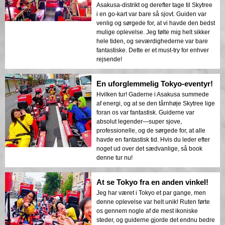
Asakusa-distrikt og derefter tage til Skytree
i en go-kart var bare så sjovt. Guiden var
venlig og sørgede for, at vi havde den bedst
mulige oplevelse. Jeg følte mig helt sikker
hele tiden, og seværdighederne var bare
fantastiske. Dette er et must-try for enhver
rejsende!
En uforglemmelig Tokyo-eventyr!
Hvilken tur! Gaderne i Asakusa summede
af energi, og at se den tårnhøje Skytree lige
foran os var fantastisk. Guiderne var
absolut legender—super sjove,
professionelle, og de sørgede for, at alle
havde en fantastisk tid. Hvis du leder efter
noget ud over det sædvanlige, så book
denne tur nu!
At se Tokyo fra en anden vinkel!
Jeg har været i Tokyo et par gange, men
denne oplevelse var helt unik! Ruten førte
os gennem nogle af de mest ikoniske
steder, og guiderne gjorde det endnu bedre