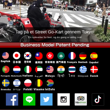
Virksomhed
Booking
Skift butik
Tokyo Shinagawa
Tokyo Akihabara#1
Tokyo Akihabara#2
Tokyo Shibuya
Tag på et Street Go-Kart gennem Tokyo!
Tokyo Shibuya Annex
Tokyo Bay
En oplevelse for livet, og én gang er aldrig nok!
Tokyo Asakusa
Osaka
Okinawa