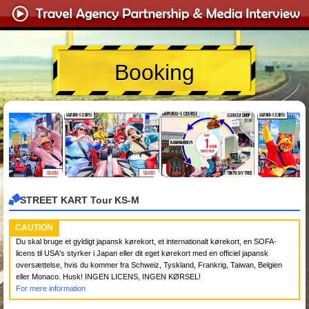
Booking
STREET KART Tour KS-M
CAUTION
Du skal bruge et gyldigt japansk kørekort, et internationalt kørekort, en SOFA-
licens til USA's styrker i Japan eller dit eget kørekort med en officiel japansk
oversættelse, hvis du kommer fra Schweiz, Tyskland, Frankrig, Taiwan, Belgien
eller Monaco. Husk! INGEN LICENS, INGEN KØRSEL!
For mere information