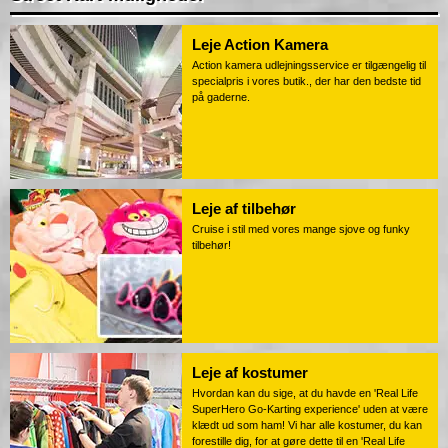
Leje Action Kamera
Action kamera udlejningsservice er tilgængelig til
specialpris i vores butik., der har den bedste tid
på gaderne.
Leje af tilbehør
Cruise i stil med vores mange sjove og funky
tilbehør!
Leje af kostumer
Hvordan kan du sige, at du havde en 'Real Life
SuperHero Go-Karting experience' uden at være
klædt ud som ham! Vi har alle kostumer, du kan
forestille dig, for at gøre dette til en 'Real Life