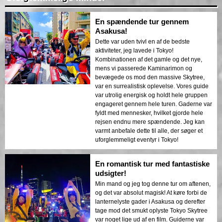
En spændende tur gennem
Asakusa!
Dette var uden tvivl en af de bedste
aktiviteter, jeg lavede i Tokyo!
Kombinationen af det gamle og det nye,
mens vi passerede Kaminarimon og
bevægede os mod den massive Skytree,
var en surrealistisk oplevelse. Vores guide
var utrolig energisk og holdt hele gruppen
engageret gennem hele turen. Gaderne var
fyldt med mennesker, hvilket gjorde hele
rejsen endnu mere spændende. Jeg kan
varmt anbefale dette til alle, der søger et
uforglemmeligt eventyr i Tokyo!
En romantisk tur med fantastiske
udsigter!
Min mand og jeg tog denne tur om aftenen,
og det var absolut magisk! At køre forbi de
lanternelyste gader i Asakusa og derefter
tage mod det smukt oplyste Tokyo Skytree
var noget lige ud af en film. Guiderne var