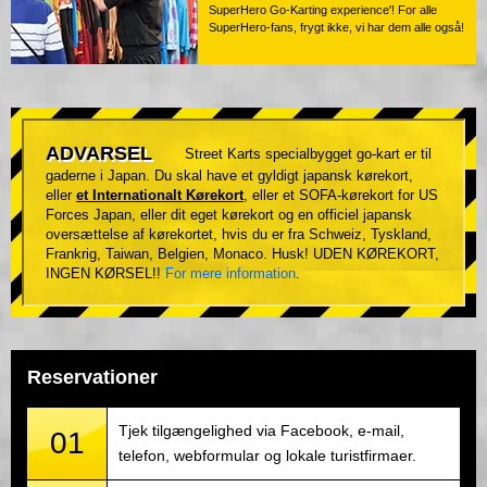
SuperHero Go-Karting experience'! For alle
SuperHero-fans, frygt ikke, vi har dem alle også!
ADVARSEL
Street Karts specialbygget go-kart er til
gaderne i Japan. Du skal have et gyldigt japansk kørekort,
eller
et Internationalt Kørekort
, eller et SOFA-kørekort for US
Forces Japan, eller dit eget kørekort og en officiel japansk
oversættelse af kørekortet, hvis du er fra Schweiz, Tyskland,
Frankrig, Taiwan, Belgien, Monaco. Husk! UDEN KØREKORT,
INGEN KØRSEL!!
For mere information
.
Reservationer
Tjek tilgængelighed via Facebook, e-mail,
01
telefon, webformular og lokale turistfirmaer.