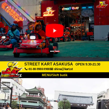
STREET KART ASAKUSA
OPEN 9:30-21:30
📞+81-80-9988-9988
📧
shina@kart.st
MENU/Skift butik
TOP
Om
Specifikationer
Pris
Adgang
Stemme
FAQ