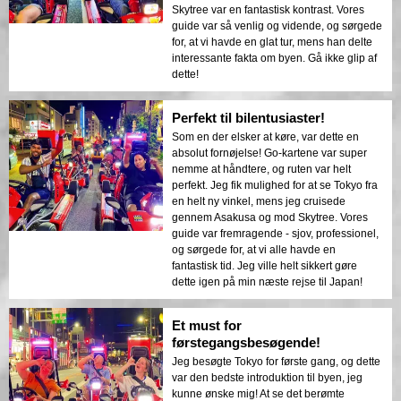
Skytree var en fantastisk kontrast. Vores
guide var så venlig og vidende, og sørgede
for, at vi havde en glat tur, mens han delte
interessante fakta om byen. Gå ikke glip af
dette!
Perfekt til bilentusiaster!
Som en der elsker at køre, var dette en
absolut fornøjelse! Go-kartene var super
nemme at håndtere, og ruten var helt
perfekt. Jeg fik mulighed for at se Tokyo fra
en helt ny vinkel, mens jeg cruisede
gennem Asakusa og mod Skytree. Vores
guide var fremragende - sjov, professionel,
og sørgede for, at vi alle havde en
fantastisk tid. Jeg ville helt sikkert gøre
dette igen på min næste rejse til Japan!
Et must for
førstegangsbesøgende!
Jeg besøgte Tokyo for første gang, og dette
var den bedste introduktion til byen, jeg
kunne ønske mig! At se det berømte