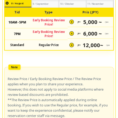
8 / August
9 / September
10 / Oktober
11 / November
Tid
Type
Pris (JPY)
Early Booking Review
5,000 ~
10AM - 5PM
JPY
/pax
¥
Price!
Early Booking Review
6,000 ~
7PM
JPY
/pax
¥
Price!
12,000~
Standard
Regular Price
JPY
/pax
¥
Review Price / Early Booking Review Price / The Review Price
applies when you plan to share your experience.
However, this does not apply to social media platforms where
review-based discounts are prohibited.
**The Review Price is automatically applied during online
booking. If you wish to use the Regular price, for example, if you
want to keep the experience confidential, please notify our
reservation center staff via message.