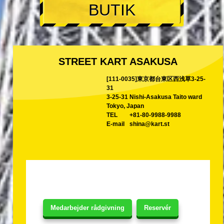
BUTIK
STREET KART ASAKUSA
[111-0035]東京都台東区西浅草3-25-
31
3-25-31 Nishi-Asakusa Taito ward
Tokyo, Japan
TEL
+81-80-9988-9988
E-mail
shina@kart.st
Medarbejder rådgivning
Reservér