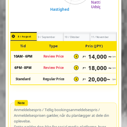
8 / August
9 / September
10 / Oktober
11 / November
Tid
Type
Pris (JPY)
14,000 ~
10AM - 6PM
Review Price
JPY
/pax
¥
18,000 ~
6PM - 8PM
Review Price
JPY
/pax
¥
20,000~
Standard
Regular Price
JPY
/pax
¥
Anmeldelsespris / Tidlig bookingsanmeldelsespris /
Anmeldelsesprisen gælder, når du planlægger at dele din
oplevelse.
Dette gælder dog ikke for social media-platforme, hvor