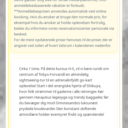
anmeldelsesbaserede rabatter er forbudt.
**Anmeldelsesprisen anvendes automatisk ved online
booking. Hvis du ønsker at bruge den normale pris, for
eksempel hvis du ønsker at holde oplevelsen fortrolig,
bedes du informere vores reservationscenter personale via
besked.
For de mest opdaterede priser henvises til de priser, der er
angivet ved siden af hvert tidsrum i kalenderen nedenfor.
Cirka 1 time. På dette kursus H-S, vil vi køre rundt om
centrum af Tokyo.Forvandl en almindelig
sightseeing-tur til en adrenalinfyldt go-kart
oplevelse! Start i det energiske hjerte af Shibuya,
hvor folk strømmer til gaderne i alle retninger. Kør
gennem Harajukus legesyge og trendy baggader, før
du bevæger dig mod Omotesandos luksuriøst
prydede boulevarder. Den konstant skiftende
atmosfære holder eventyret friskt og spændende!