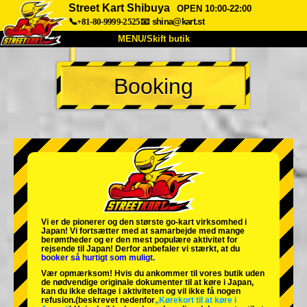
Street Kart Shibuya
OPEN 10:00-22:00
📞+81-80-9999-2525
📧
shina@kart.st
MENU/Skift butik
TOP
Booking
Om
Specifikationer
Pris
Adgang
Stemme
FAQ
Virksomhed
Booking
Skift butik
Tokyo Shinagawa
Tokyo Akihabara#1
Tokyo Akihabara#2
Tokyo Shibuya
Vi er de
pionerer
og
den største go-kart virksomhed
i
Tokyo Shibuya Annex
Tokyo Bay
Japan! Vi fortsætter med at samarbejde med
mange
berømtheder
og er den
mest populære aktivitet
for
rejsende til Japan! Derfor anbefaler vi stærkt, at du
Tokyo Asakusa
Osaka
booker så hurtigt som muligt.
Vær opmærksom! Hvis du ankommer til vores butik uden
Okinawa
de nødvendige originale dokumenter til at køre i Japan,
kan du ikke deltage i aktiviteten og vil ikke få nogen
refusion.
(beskrevet nedenfor
„Kørekort til at køre i