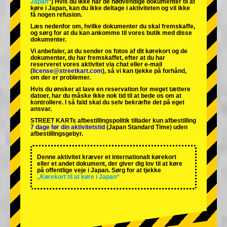
Japan“
) Hvis du ikke har de nødvendige dokumenter til at
køre i Japan, kan du ikke deltage i aktiviteten og vil ikke
få nogen refusion.
Læs nedenfor om, hvilke dokumenter du skal fremskaffe,
og sørg for at du kan ankomme til vores butik med disse
dokumenter.
Vi anbefaler, at du sender os fotos af dit kørekort og de
dokumenter, du har fremskaffet, efter at du har
reserveret vores aktivitet via chat eller e-mail
(
license@streetkart.com
), så vi kan tjekke på forhånd,
om der er problemer.
Hvis du ønsker at lave en reservation for meget tættere
datoer, har du måske ikke nok tid til at bede os om at
kontrollere. I så fald skal du selv bekræfte det på eget
ansvar.
STREET KARTs afbestillingspolitik tillader kun afbestilling
7 dage før din aktivitetstid
(Japan Standard Time) uden
afbestillingsgebyr.
Denne aktivitet kræver et internationalt kørekort
eller et andet dokument, der giver dig lov til at køre
på offentlige veje i Japan. Sørg for at tjekke
„Kørekort til at køre i Japan“