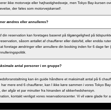
derer ikke motorveje eller højhastighedsveje, men Tokyo Bay-kursen ov
velse, der føles som motorvejskørsel!.
ner ændres eller annulleres?
f din reservation kan foretages baseret på tilgængelighed på tidspunkt
eservation, såsom antallet af chauffører eller dato/tid, eller endda rute
at foretage ændringer eller annullere din booking inden for 6 dage før 
nulleringspolitik.
aksimale antal personer i en gruppe?
dsforanstaltning kan én guide håndtere et maksimalt antal på 6 chauff
 har mere end 6 chauffører, kan I ikke køre sammen i vores Tokyo Bay sh
 der afgår et par minutter fra hinanden af sikkerhedshensyn.
ation, kontakt venligst vores reservationscenter. Vi vil være glade for a