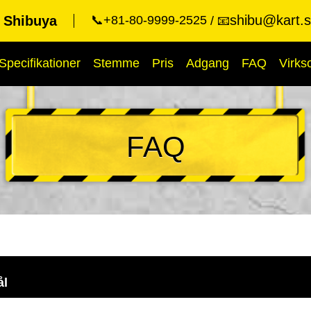
shibu@kart.s
t Shibuya
📞+81-80-9999-2525
📧
Specifikationer
Stemme
Pris
Adgang
FAQ
Virk
FAQ
ål