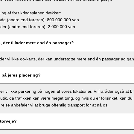
ing af forsikringsplanen dækker:
e (andre end føreren): 800.000.000 yen
r (andre end føreren): 2.000.000 yen
s, der tillader mere end én passager?
lbyder vi ikke go-karts, der kan understøtte mere end én passager ad ga
g på jeres placering?
r vi ikke parkering på nogen af vores lokationer. Vi fraråder også at bru
tik, da trafikken kan være meget tung, og hvis du er forsinket, kan du ik
 rejse anbefaler vi at bruge offentlig transport for at nå os.
torveje?