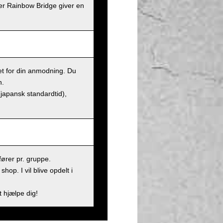
er Rainbow Bridge giver en
et for din anmodning. Du
n.
(japansk standardtid),
ører pr. gruppe.
op. I vil blive opdelt i
t hjælpe dig!