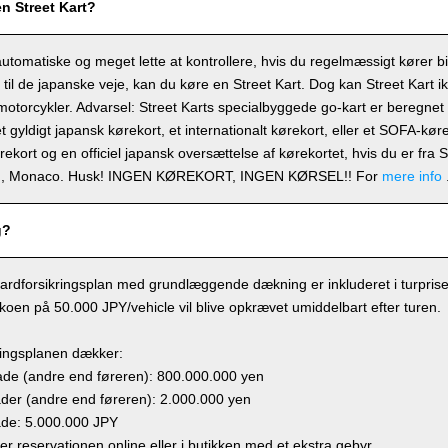
en Street Kart?
automatiske og meget lette at kontrollere, hvis du regelmæssigt kører b
t til de japanske veje, kan du køre en Street Kart. Dog kan Street Kart i
 motorcykler. Advarsel: Street Karts specialbyggede go-kart er beregnet ti
t gyldigt japansk kørekort, et internationalt kørekort, eller et SOFA-kø
ørekort og en officiel japansk oversættelse af kørekortet, hvis du er fra
en, Monaco. Husk! INGEN KØREKORT, INGEN KØRSEL!! For
mere info
g?
ardforsikringsplan med grundlæggende dækning er inkluderet i turprisen,
sikoen på 50.000 JPY/vehicle vil blive opkrævet umiddelbart efter turen.
ringsplanen dækker:
e (andre end føreren): 800.000.000 yen
r (andre end føreren): 2.000.000 yen
de: 5.000.000 JPY
ger reservationen online eller i butikken med et ekstra gebyr.