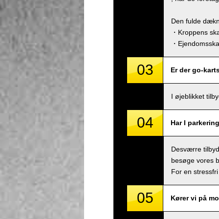
Den fulde dækn
・Kroppens skad
・Ejendomsskade
03
Er der go-kart
I øjeblikket ti
04
Har I parkerin
Desværre tilbyde
besøge vores bu
For en stressfri
05
Kører vi på mo