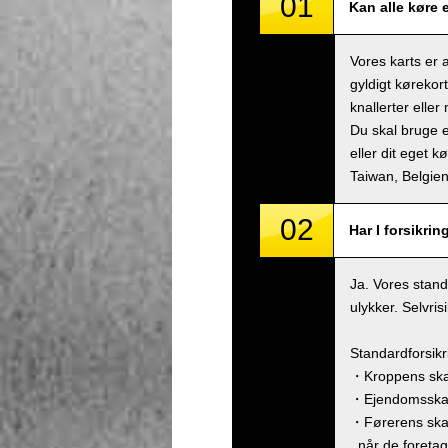
01
Kan alle køre 
Vores karts er 
gyldigt kørekor
knallerter eller
Du skal bruge e
eller dit eget k
Taiwan, Belgi
02
Har I forsikrin
Ja. Vores stand
ulykker. Selvri
Standardforsik
・Kroppens skad
・Ejendomsskade
・Førerens ska
, når de foreta