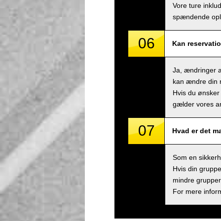
Vore ture inklu
spændende ople
06
Kan reservatio
Ja, ændringer a
kan ændre din r
Hvis du ønsker 
gælder vores an
07
Hvad er det m
Som en sikkerhe
Hvis din gruppe
mindre grupper,
For mere inform