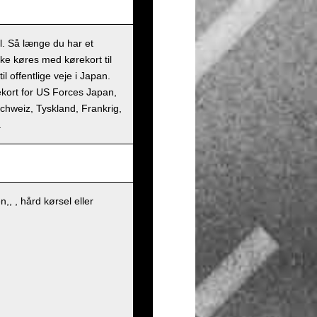
il. Så længe du har et
kke køres med kørekort til
l offentlige veje i Japan.
rekort for US Forces Japan,
 Schweiz, Tyskland, Frankrig,
.
, , hård kørsel eller