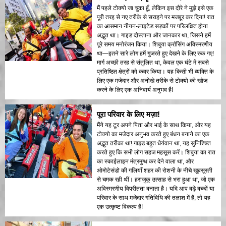
मैं पहले टोक्यो जा चुका हूँ, लेकिन इस दौरे ने मुझे इसे एक
पूरी तरह से नए तरीके से सराहने पर मजबूर कर दिया! रात
का आसमान नीयन-लाइटेड सड़कों पर परिलक्षित होना
अद्भुत था। गाइड दोस्ताना और जानकार था, जिसने हमें
पूरे समय मनोरंजन किया। शिबुया क्रॉसिंग अविस्मरणीय
था—इतने सारे लोग हमें गुजरते हुए देखने के लिए रुक गए!
मार्ग अच्छी तरह से संतुलित था, केवल एक घंटे में सबसे
प्रतिष्ठित क्षेत्रों को कवर किया। यह किसी भी व्यक्ति के
लिए एक मजेदार और अनोखे तरीके से टोक्यो की खोज
करने के लिए एक अनिवार्य अनुभव है!
पूरा परिवार के लिए मज़ा!
मैंने यह टूर अपने पिता और भाई के साथ किया, और यह
टोक्यो का मजेदार अनुभव करते हुए बंधन बनाने का एक
अद्भुत तरीका था! गाइड बहुत धैर्यवान था, यह सुनिश्चित
करते हुए कि सभी लोग सहज महसूस करें। शिबुया का रात
का स्काईलाइन मंत्रमुग्ध कर देने वाला था, और
ओमोटेसंडो की गलियाँ शहर की रोशनी के नीचे खूबसूरती
से चमक रही थीं। हराजुकू उत्साह से भरा हुआ था, जो एक
अविस्मरणीय विपरीतता बनाता है। यदि आप बड़े बच्चों या
परिवार के साथ मजेदार गतिविधि की तलाश में हैं, तो यह
एक उत्कृष्ट विकल्प है!