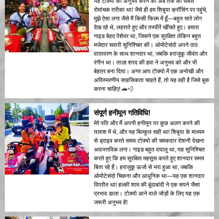
यह टोक्यो का अनुभव करने का अब तक का सबसे
रोमांचक तरीका था! जैसे ही हम शिबुया क्रॉसिंग पर पहुंचे,
मुझे ऐसा लगा जैसे मैं किसी फिल्म में हूँ—बहुत सारे लोग
देख रहे थे, लहराते हुए और तस्वीरें खींचते हुए। हमारा
गाइड बेहद पेशेवर था, जिसने एक सुरक्षित लेकिन बहुत
मजेदार सवारी सुनिश्चित की। ओमोटेसंदो अपने ठाठ
वातावरण के साथ शानदार था, जबकि हराजुकू जीवंत और
रंगीन था। ताज़ा शरद की हवा ने अनुभव को और भी
बेहतर बना दिया। अगर आप टोक्यो में एक अनोखी और
अविस्मरणीय साहसिकता चाहते हैं, तो यह वही है जिसे बुक
करना चाहिए! 🚗💨
संपूर्ण हनीमून गतिविधि!
मेरे पति और मैं अपनी हनीमून पर कुछ अलग करने की
तलाश में थे, और यह बिल्कुल सही था! शिबुया के माध्यम
से ड्राइव करते समय टोक्यो की चमकदार रोशनी देखना
अवास्तविक लगा। गाइड बहुत दयालु था, यह सुनिश्चित
करते हुए कि हम सुरक्षित महसूस करते हुए शानदार समय
बिता रहे हैं। हराजुकू ऊर्जा से भरा हुआ था, जबकि
ओमोटेसंदो चिकना और आधुनिक था—यह एक शानदार
विपरीत था! हल्की शाम की बूंदाबांदी ने एक सपने जैसा
प्रभाव डाला। टोक्यो आने वाले जोड़ों के लिए यह एक
जरूरी अनुभव है!