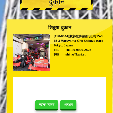
दुकान
शिबुया दुकान
[150-0044]東京都渋谷区円山町15-3
15-3 Maruyama-Cho Shibuya ward
Tokyo, Japan
TEL
+81-80-9999-2525
ईमेल
shina@kart.st
स्टाफ परामर्श
आरक्षण