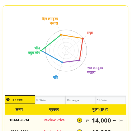
8 / अगस्त
9 / सितंबर
10 / अक्टूबर
11 / नवंबर
समय
प्रकार
मूल्य (JPY)
14,000 ~
10AM - 6PM
Review Price
JPY
/pax
¥