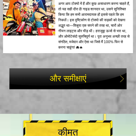
अगर आप टोक्यो में हैं और कुछ असाधारण करना चाहते हैं,
तो यह सही दौरा है! गाइड शानदार था, उसने सुनिश्चित
किया कि हम सभी आरामदायक हों इससे पहले कि हम
निकलें। इस दृष्टिकोण से टोक्यो की सड़कों को देखना
अद्भुत था—शिबुया एक सपने की तरह था, चारों ओर
नीयन लाइट्स और भीड़ थी। हराजुकू ऊर्जा से भरा था,
और ओमोटेसंदो सुरुचिपूर्ण था। पूरा अनुभव अच्छी तरह से
संगठित, मजेदार और ऐसा था जिसे मैं 100% फिर से
करना चाहूंगा! 🚘🔥
और समीक्षाएं
कीमत