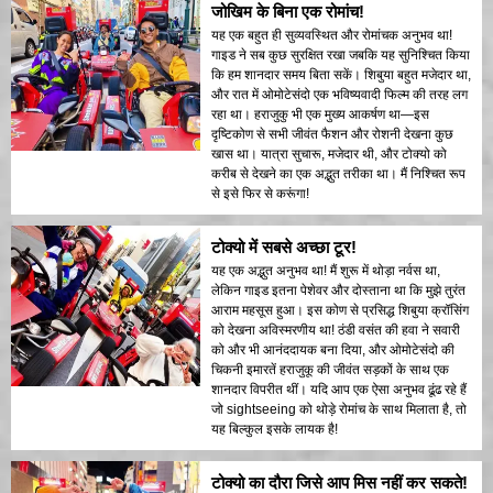
जोखिम के बिना एक रोमांच!
यह एक बहुत ही सुव्यवस्थित और रोमांचक अनुभव था!
गाइड ने सब कुछ सुरक्षित रखा जबकि यह सुनिश्चित किया
कि हम शानदार समय बिता सकें। शिबुया बहुत मजेदार था,
और रात में ओमोटेसंदो एक भविष्यवादी फिल्म की तरह लग
रहा था। हराजुकु भी एक मुख्य आकर्षण था—इस
दृष्टिकोण से सभी जीवंत फैशन और रोशनी देखना कुछ
खास था। यात्रा सुचारू, मजेदार थी, और टोक्यो को
करीब से देखने का एक अद्भुत तरीका था। मैं निश्चित रूप
से इसे फिर से करूंगा!
टोक्यो में सबसे अच्छा टूर!
यह एक अद्भुत अनुभव था! मैं शुरू में थोड़ा नर्वस था,
लेकिन गाइड इतना पेशेवर और दोस्ताना था कि मुझे तुरंत
आराम महसूस हुआ। इस कोण से प्रसिद्ध शिबुया क्रॉसिंग
को देखना अविस्मरणीय था! ठंडी वसंत की हवा ने सवारी
को और भी आनंददायक बना दिया, और ओमोटेसंदो की
चिकनी इमारतें हराजुकू की जीवंत सड़कों के साथ एक
शानदार विपरीत थीं। यदि आप एक ऐसा अनुभव ढूंढ रहे हैं
जो sightseeing को थोड़े रोमांच के साथ मिलाता है, तो
यह बिल्कुल इसके लायक है!
टोक्यो का दौरा जिसे आप मिस नहीं कर सकते!