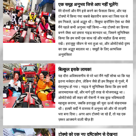
एक समूह अनुभव जिसे आप नहीं भूलेंगे!
मेरे दोस्तों और मैंने इसे करने का फैसला किया, और यह
टोक्यो में किया गया सबसे बेहतरीन काम था! जिस पल से
हम निकले, ऊर्जा अद्भुत थी। शिबुया क्रॉसिंग ऐसा था जैसे
मैंने पहले कभी अनुभव नहीं किया—यह टोक्यो का हिस्सा
बनने जैसा था! हमारा गाइड शानदार था, जिसने सुनिश्चित
किया कि हम सभी एक साथ रहें और माहौल ऊँचा बनाए
रखें। हराजुकु जीवन से भरा हुआ था, और ओमोटेसंदो दृश्य
का एक अद्भुत बदलाव था। समूहों के लिए अत्यधिक
अनुशंसित!
बिल्कुल इसके लायक!
यह दौरा अविश्वसनीय से परे था! मैंने नहीं सोचा था कि यह
इतना मजेदार होगा, लेकिन जैसे ही हम शिबुया से गुजरे, मैं
मंत्रमुग्ध हो गया। गाइड ने सुनिश्चित किया कि हम सभी
आरामदायक रहें, और मार्ग पूरी तरह से योजनाबद्ध था।
ओमोटेसंदो की शहर की रोशनी ने सब कुछ भविष्यवादी
महसूस कराया, जबकि हराजुकू की युवा ऊर्जा संक्रामक
थी। हल्की सर्दी ने वास्तव में अनुभव को और भी ताज़गी
भरा बना दिया। अगर आप टोक्यो जा रहे हैं, तो यह एक
ज़रूर आजमाने वाली चीज़ है!
टोक्यो को एक नए दृष्टिकोण से देखना!