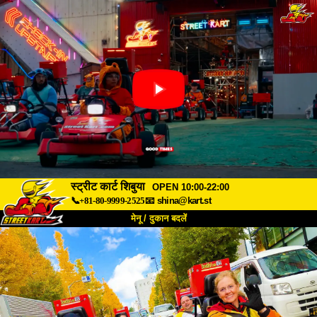
स्ट्रीट कार्ट शिबुया
OPEN 10:00-22:00
📞+81-80-9999-2525
📧
shina@kart.st
मेनू / दुकान बदलें
TOP
हमारे बारे में
विशेषताएँ
कीमत
पहुंच
वॉयस
FAQ