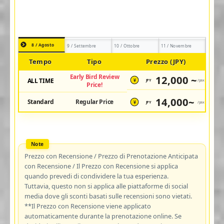
8 / Agosto
9 / Settembre
10 / Ottobre
11 / Novembre
Tempo
Tipo
Prezzo (JPY)
Early Bird Review
12,000 ~
ALL TIME
JPY
/pax
¥
Price!
14,000~
Standard
Regular Price
JPY
/pax
¥
Prezzo con Recensione / Prezzo di Prenotazione Anticipata
con Recensione / Il Prezzo con Recensione si applica
quando prevedi di condividere la tua esperienza.
Tuttavia, questo non si applica alle piattaforme di social
media dove gli sconti basati sulle recensioni sono vietati.
**Il Prezzo con Recensione viene applicato
automaticamente durante la prenotazione online. Se