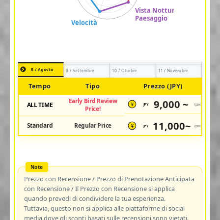
8 / Agosto
9 / Settembre
10 / Ottobre
11 / Novembre
Tempo
Tipo
Prezzo (JPY)
Early Bird Review
9,000 ~
ALL TIME
JPY
/pax
¥
Price!
11,000~
Standard
Regular Price
JPY
/pax
¥
Prezzo con Recensione / Prezzo di Prenotazione Anticipata
con Recensione / Il Prezzo con Recensione si applica
quando prevedi di condividere la tua esperienza.
Tuttavia, questo non si applica alle piattaforme di social
media dove gli sconti basati sulle recensioni sono vietati.