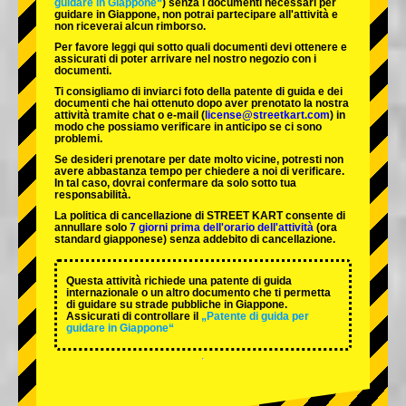
guidare in Giappone“
) senza i documenti necessari per
guidare in Giappone, non potrai partecipare all'attività e
non riceverai alcun rimborso.
Per favore leggi qui sotto quali documenti devi ottenere e
assicurati di poter arrivare nel nostro negozio con i
documenti.
Ti consigliamo di inviarci foto della patente di guida e dei
documenti che hai ottenuto dopo aver prenotato la nostra
attività tramite chat o e-mail (
license@streetkart.com
) in
modo che possiamo verificare in anticipo se ci sono
problemi.
Se desideri prenotare per date molto vicine, potresti non
avere abbastanza tempo per chiedere a noi di verificare.
In tal caso, dovrai confermare da solo sotto tua
responsabilità.
La politica di cancellazione di STREET KART consente di
annullare solo
7 giorni prima dell'orario dell'attività
(ora
standard giapponese) senza addebito di cancellazione.
Questa attività richiede una patente di guida
internazionale o un altro documento che ti permetta
di guidare su strade pubbliche in Giappone.
Assicurati di controllare il
„Patente di guida per
guidare in Giappone“