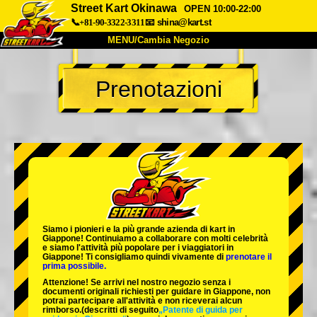
Street Kart Okinawa
OPEN 10:00-22:00
📞+81-90-3322-3311
📧
shina@kart.st
MENU/Cambia Negozio
INIZIO
Prenotazioni
Chi Siamo
Specifiche
Prezzo
Accesso
Recensioni
FAQ
Azienda
Prenotazioni
Cambia Negozio
Tokyo Shinagawa
Tokyo Akihabara#1
Tokyo Akihabara#2
Tokyo Shibuya
Siamo i
pionieri
e la
più grande azienda di kart
in
Tokyo Shibuya Annex
Tokyo Bay
Giappone! Continuiamo a collaborare con
molti celebrità
e siamo l'
attività più popolare
per i viaggiatori in
Giappone! Ti consigliamo quindi vivamente di
prenotare il
Tokyo Asakusa
Osaka
prima possibile.
Attenzione! Se arrivi nel nostro negozio senza i
Okinawa
documenti originali richiesti per guidare in Giappone, non
potrai partecipare all'attività e non riceverai alcun
rimborso.
(descritti di seguito
„Patente di guida per