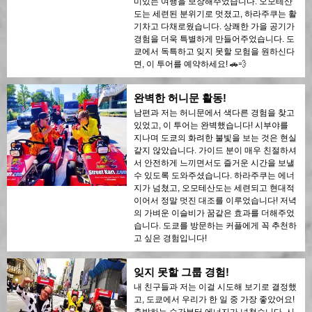
미있는 여행을 보장해주었습니다. 오모테산
도는 세련된 분위기로 멋졌고, 하라주쿠는 활
기차고 다채로웠습니다. 상쾌한 가을 공기가
경험을 더욱 특별하게 만들어주었습니다. 도
쿄에서 독특하고 잊지 못할 모험을 원하신다
면, 이 투어를 예약하세요! 🚗💨
완벽한 허니문 활동!
남편과 저는 허니문에서 색다른 경험을 찾고
있었고, 이 투어는 완벽했습니다! 시부야를
지나며 도쿄의 화려한 불빛을 보는 것은 현실
같지 않았습니다. 가이드 분이 매우 친절하셔
서 안전하게 느끼면서도 즐거운 시간을 보낼
수 있도록 도와주셨습니다. 하라주쿠는 에너
지가 넘쳤고, 오모테산도는 세련되고 현대적
이어서 정말 멋진 대조를 이루었습니다! 저녁
의 가벼운 이슬비가 꿈같은 효과를 더해주었
습니다. 도쿄를 방문하는 커플에게 꼭 추천하
고 싶은 경험입니다!
잊지 못할 그룹 경험!
내 친구들과 저는 이걸 시도해 보기로 결정했
고, 도쿄에서 우리가 한 일 중 가장 좋았어요!