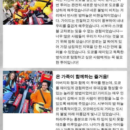
번 투어는 완전히 새로운 방식으로 도쿄를 감
상하게 해주었습니다! 네온 불빛이 비치는 거
리에서 반사된 밤하늘은 비현실적이었습니
다. 가이드는 친절하고 지식이 풍부하여 내내
우리를 즐겁게 해주었습니다. 시부야 스크램
블 교차로는 잊을 수 없는 경험이었습니다—
너무 많은 사람들이 우리가 지나가는 것을 보
기 위해 멈춰 섰습니다! 경로는 잘 짜여져 있
어 가장 상징적인 지역을 단 한 시간 만에 둘
러볼 수 있었습니다. 도쿄를 재미있고 독특한
방식으로 탐험하고 싶은 사람에게는 꼭 필요
한 투어입니다!
온 가족이 함께하는 즐거움!
아버지와 형과 함께 이 투어를 했는데, 도쿄
를 재미있게 경험하면서 유대감을 형성할 수
있는 놀라운 방법이었어요! 가이드는 매우 인
내심이 강해서 모든 사람이 편안함을 느낄 수
있도록 배려해 주었습니다. 시부야의 밤 하늘
은 매혹적이었고, 오모테산도의 거리는 도시
의 불빛 아래 아름답게 빛나고 있었습니다.
하라주쿠는 흥분으로 가득 차 있어 잊지 못할
대조를 이루었습니다. 나이가 좀 있는 아이들
이나 가족과 함께할 재미있는 활동을 찾고 있