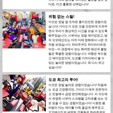
다면, 이건 훌륭한 선택입니다!
위험 없는 스릴!
이것은 정말 잘 조직된 흥미진진한 경험이었
습니다! 가이드가 모든 것을 안전하게 지켜주
면서 우리가 환상적인 시간을 보낼 수 있도록
해주었습니다. 시부야는 정말 재미있었고, 밤
의 오모테산도는 마치 미래 영화에서 나온 것
처럼 보였습니다. 하라주쿠도 하이라이트였
어요—이 관점에서 보는 화려한 패션과 불빛
들은 특별한 경험이었습니다. 여행은 부드럽
고 재미있었으며, 도쿄를 가까이에서 볼 수
있는 놀라운 방법이었습니다. 꼭 다시 하고
싶습니다!
도쿄 최고의 투어!
이것은 정말 놀라운 경험이었습니다! 처음에
는 조금 긴장했지만, 가이드가 매우 전문적이
고 친절해서 금방 편안해졌습니다. 이 각도에
서 유명한 시부야 스크램블 교차로를 보는 것
은 잊을 수 없는 경험이었습니다! 시원한 봄
바람이 타는 재미를 더욱 즐겁게 해주었고,
오모테산도의 세련된 건물들은 하라주쿠의