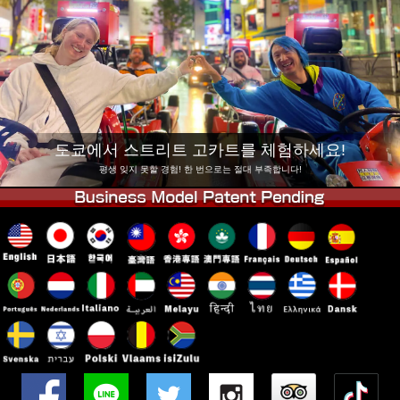
회사 정보
예약
지점 변경
도쿄 시나가와 #1
도쿄 아키하바라#1
도쿄 아키하바라#2
도쿄 시부야
도쿄 시부야 애넥스
도쿄 베이
도쿄에서 스트리트 고카트를 체험하세요!
도쿄 아사쿠사
오사카
평생 잊지 못할 경험! 한 번으로는 절대 부족합니다!
오키나와