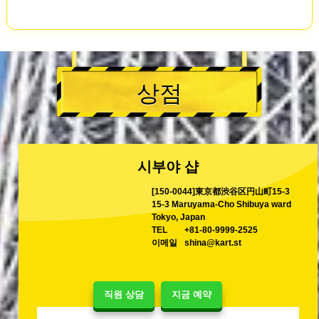
상점
시부야 샵
[150-0044]東京都渋谷区円山町15-3
15-3 Maruyama-Cho Shibuya ward
Tokyo, Japan
TEL
+81-80-9999-2525
이메일
shina@kart.st
직원 상담
지금 예약