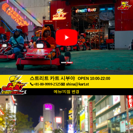
스트리트 카트 시부야
OPEN 10:00-22:00
📞+81-80-9999-2525
📧
shina@kart.st
메뉴/지점 변경
최상단
소개
사양
가격
접근성
고객 리뷰
자주 묻는 질문