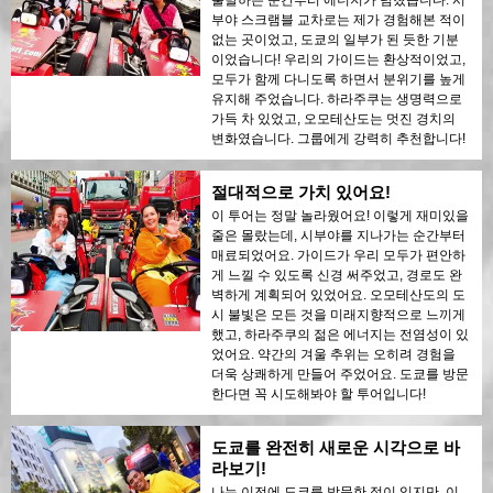
출발하는 순간부터 에너지가 넘쳤습니다. 시
부야 스크램블 교차로는 제가 경험해본 적이
없는 곳이었고, 도쿄의 일부가 된 듯한 기분
이었습니다! 우리의 가이드는 환상적이었고,
모두가 함께 다니도록 하면서 분위기를 높게
유지해 주었습니다. 하라주쿠는 생명력으로
가득 차 있었고, 오모테산도는 멋진 경치의
변화였습니다. 그룹에게 강력히 추천합니다!
절대적으로 가치 있어요!
이 투어는 정말 놀라웠어요! 이렇게 재미있을
줄은 몰랐는데, 시부야를 지나가는 순간부터
매료되었어요. 가이드가 우리 모두가 편안하
게 느낄 수 있도록 신경 써주었고, 경로도 완
벽하게 계획되어 있었어요. 오모테산도의 도
시 불빛은 모든 것을 미래지향적으로 느끼게
했고, 하라주쿠의 젊은 에너지는 전염성이 있
었어요. 약간의 겨울 추위는 오히려 경험을
더욱 상쾌하게 만들어 주었어요. 도쿄를 방문
한다면 꼭 시도해봐야 할 투어입니다!
도쿄를 완전히 새로운 시각으로 바
라보기!
나는 이전에 도쿄를 방문한 적이 있지만, 이